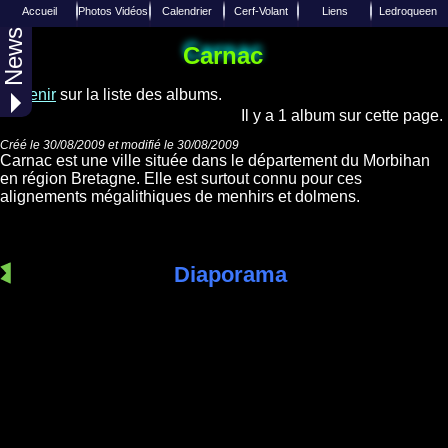
Accueil
Photos Vidéos
Calendrier
Cerf-Volant
Liens
Ledroqueen
News
Liens de Cerfs-Volants
Calendrier 2027
Photo aérienne
Insèrer un Lien
Reportages
Accueil
Carnac
Liens de divers sites Internets
Joindre Ledroqueen
Calendrier 2026
Albums Photos
Techniques
Revenir
sur la liste des albums.
Photos Aériennes
Calendrier 2025
Equipes / Club
Facebook
Il y a 1 album sur cette page.
Toutes les années
Diverses vidéos
Twitter
Créé le 30/08/2009 et modifié le 30/08/2009
Carnac est une ville située dans le département du Morbihan
Over-Blog
Web TV
en région Bretagne. Elle est surtout connu pour ces
alignements mégalithiques de menhirs et dolmens.
Diaporama