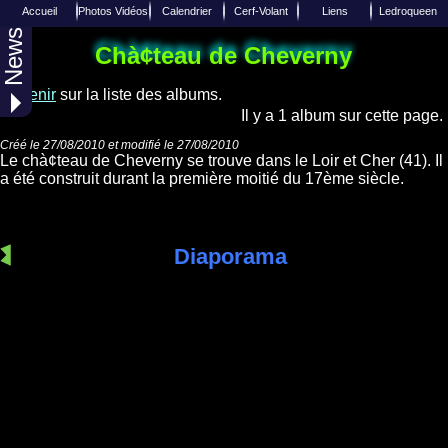
Accueil
Photos Vidéos
Calendrier
Cerf-Volant
Liens
Ledroqueen
News
Liens de Cerfs-Volants
Calendrier 2027
Photo aérienne
Insèrer un Lien
Reportages
Accueil
Chà¢teau de Cheverny
Liens de divers sites Internets
Joindre Ledroqueen
Calendrier 2026
Albums Photos
Techniques
Revenir
sur la liste des albums.
Photos Aériennes
Calendrier 2025
Equipes / Club
Facebook
Il y a 1 album sur cette page.
Toutes les années
Diverses vidéos
Twitter
Créé le 27/08/2010 et modifié le 27/08/2010
Le chà¢teau de Cheverny se trouve dans le Loir et Cher (41). Il
Over-Blog
Web TV
a été construit durant la première moitié du 17ème siècle.
Diaporama