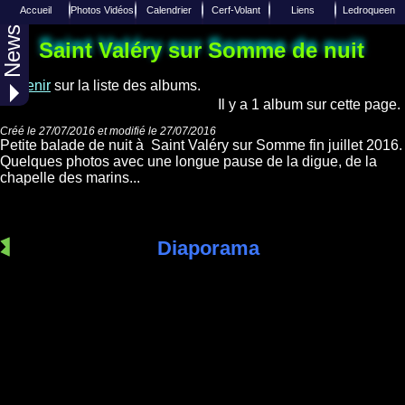
Accueil
Photos Vidéos
Calendrier
Cerf-Volant
Liens
Ledroqueen
News
Liens de Cerfs-Volants
Calendrier 2027
Photo aérienne
Insèrer un Lien
Reportages
Accueil
Saint Valéry sur Somme de nuit
Liens de divers sites Internets
Joindre Ledroqueen
Calendrier 2026
Albums Photos
Techniques
Revenir
sur la liste des albums.
Photos Aériennes
Calendrier 2025
Equipes / Club
Facebook
Il y a 1 album sur cette page.
Toutes les années
Diverses vidéos
Twitter
Créé le 27/07/2016 et modifié le 27/07/2016
Petite balade de nuit à Saint Valéry sur Somme fin juillet 2016.
Over-Blog
Web TV
Quelques photos avec une longue pause de la digue, de la
chapelle des marins...
Diaporama