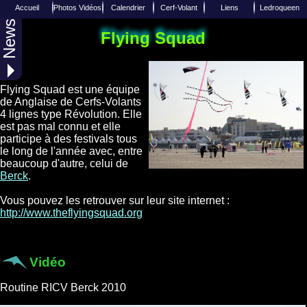
Accueil
Photos Vidéos
Calendrier
Cerf-Volant
Liens
Ledroqueen
News
Liens de Cerfs-Volants
Calendrier 2027
Photo aérienne
Insèrer un Lien
Reportages
Accueil
Flying Squad
Liens de divers sites Internets
Joindre Ledroqueen
Calendrier 2026
Albums Photos
Techniques
Photos Aériennes
Calendrier 2025
Equipes / Club
Facebook
Flying Squad est une équipe
Toutes les années
Diverses vidéos
Twitter
de Anglaise de Cerfs-Volants
4 lignes type Révolution. Elle
Over-Blog
Web TV
est pas mal connu et elle
participe à des festivals tous
le long de l'année avec, entre
beaucoup d'autre, celui de
Berck
.
Vous pouvez les retrouver sur leur site internet :
http://www.theflyingsquad.org
Vidéo
Routine RICV Berck 2010