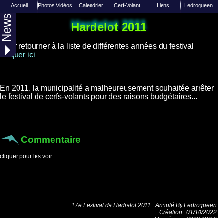
Accueil
Photos Vidéos
Calendrier
Cerf-Volant
Liens
Ledroqueen
News
Liens de Cerfs-Volants
Calendrier 2027
Photo aérienne
Insèrer un Lien
Reportages
Accueil
Hardelot 2011
Liens de divers sites Internets
Joindre Ledroqueen
Calendrier 2026
Albums Photos
Techniques
Pour retourner à la liste de différentes années du festival
Photos Aériennes
Calendrier 2025
Equipes / Club
Facebook
Cliquer ici
Toutes les années
Diverses vidéos
Twitter
Over-Blog
Web TV
En 2011, la municipalité a malheureusement souhaitée arrêter
le festival de cerfs-volants pour des raisons budgétaires...
Commentaire
cliquer pour les voir
17e Festival de Hadrelot 2011 : Annulé
By
Ledroqueen
Création :
01/10/2022