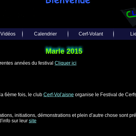
 Vidéos
Calendrier
Cerf-Volant
Li
tages
Calendrier 2027
Photo aérienne
Liens d
Marle 2015
Vol
 Photos
Calendrier 2026
Techniques
Liens de d
férentes années du festival
Cliquer ici
Inte
ériennes
Calendrier 2025
Equipes / Club
s vidéos
Toutes les années
 TV
la 6ème fois, le club
Cerf-Vol'aisne
organise le Festival de Cerf
tions, initiations, démonstrations et plein d'autre chose sont p
d'info sur leur
site