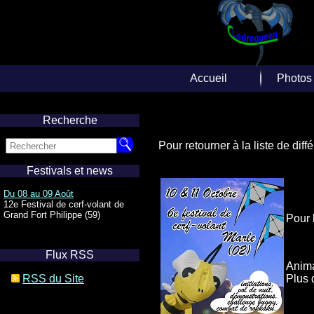
Accueil
Photos
Accueil
Repor
Recherche
Albums
Pour retourner à la liste de dif
Photos A
Festivals et news
Diverse
Du 08 au 09 Août
12e Festival de cerf-volant de
Web
Grand Fort Philippe (59)
Pour 
Flux RSS
Anima
RSS du Site
Plus 