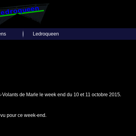
ens
Ledroqueen
e Cerfs-
Insèrer un Lien
ants
Joindre Ledroqueen
ivers sites
rnets
Facebook
Twitter
Over-Blog
s-Volants de Marle le week end du 10 et 11 octobre 2015.
révu pour ce week-end.