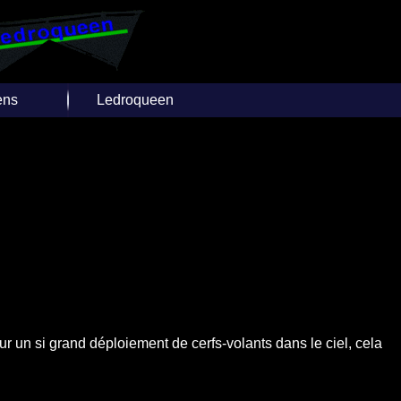
ens
Ledroqueen
e Cerfs-
Insèrer un Lien
ants
Joindre Ledroqueen
ivers sites
rnets
Facebook
Twitter
Over-Blog
ur un si grand déploiement de cerfs-volants dans le ciel, cela