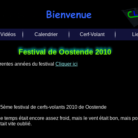
 Vidéos
Calendrier
Cerf-Volant
Li
tages
Calendrier 2027
Photo aérienne
Liens d
Festival de Oostende 2010
Vol
 Photos
Calendrier 2026
Techniques
Liens de d
férentes années du festival
Cliquer ici
Inte
ériennes
Calendrier 2025
Equipes / Club
s vidéos
Toutes les années
 TV
5ème festival de cerfs-volants 2010 de Oostende
e temps était encore assez froid, mais le vent était bon, mais po
tait vite oublié.