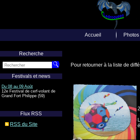
Accueil
Photos
Accueil
Repor
Recherche
Albums
Pour retourner à la liste de dif
Photos A
Festivals et news
Diverse
Du 08 au 09 Août
12e Festival de cerf-volant de
Web
Grand Fort Philippe (59)
2
Flux RSS
L
RSS du Site
é