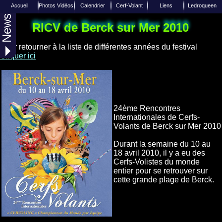
Accueil
Photos Vidéos
Calendrier
Cerf-Volant
Liens
Ledroqueen
News
Liens de Cerfs-Volants
Calendrier 2027
Photo aérienne
Insèrer un Lien
Reportages
Accueil
RICV de Berck sur Mer 2010
Liens de divers sites Internets
Joindre Ledroqueen
Calendrier 2026
Albums Photos
Techniques
Pour retourner à la liste de différentes années du festival
Photos Aériennes
Calendrier 2025
Equipes / Club
Facebook
Cliquer ici
Toutes les années
Diverses vidéos
Twitter
Over-Blog
Web TV
24ème Rencontres
Internationales de Cerfs-
Volants de Berck sur Mer 2010
Durant la semaine du 10 au
18 avril 2010, il y a eu des
Cerfs-Volistes du monde
entier pour se retrouver sur
cette grande plage de Berck.