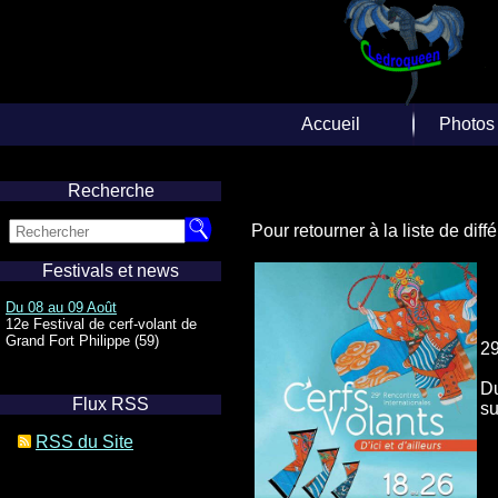
Accueil
Photos
Accueil
Repor
Recherche
Albums
Pour retourner à la liste de dif
Photos A
Festivals et news
Diverse
Du 08 au 09 Août
12e Festival de cerf-volant de
Web
Grand Fort Philippe (59)
29
Du
Flux RSS
su
RSS du Site
Su