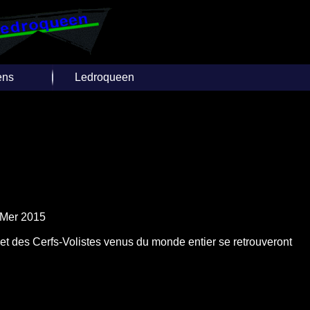
ens
Ledroqueen
e Cerfs-
Insèrer un Lien
ants
Joindre Ledroqueen
ivers sites
rnets
Facebook
Twitter
Over-Blog
 Mer 2015
 et des Cerfs-Volistes venus du monde entier se retrouveront