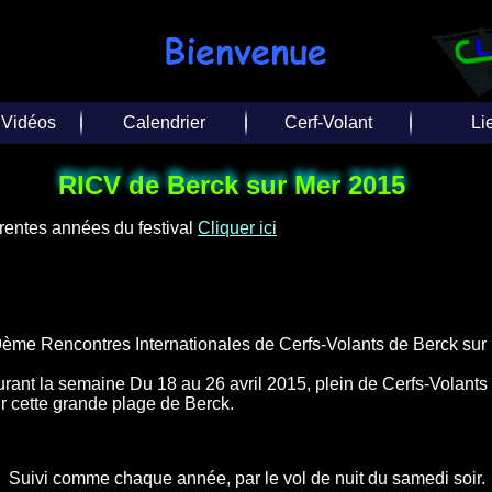
 Vidéos
Calendrier
Cerf-Volant
Li
tages
Calendrier 2027
Photo aérienne
Liens d
RICV de Berck sur Mer 2015
Vol
 Photos
Calendrier 2026
Techniques
Liens de d
férentes années du festival
Cliquer ici
Inte
ériennes
Calendrier 2025
Equipes / Club
s vidéos
Toutes les années
 TV
ème Rencontres Internationales de Cerfs-Volants de Berck sur
rant la semaine Du 18 au 26 avril 2015, plein de Cerfs-Volants
r cette grande plage de Berck.
ivi comme chaque année, par le vol de nuit du samedi soir.