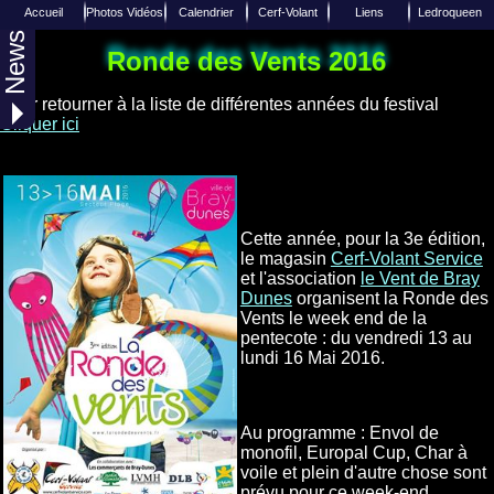
Accueil
Photos Vidéos
Calendrier
Cerf-Volant
Liens
Ledroqueen
News
Liens de Cerfs-Volants
Calendrier 2027
Photo aérienne
Insèrer un Lien
Reportages
Accueil
Ronde des Vents 2016
Liens de divers sites Internets
Joindre Ledroqueen
Calendrier 2026
Albums Photos
Techniques
Pour retourner à la liste de différentes années du festival
Photos Aériennes
Calendrier 2025
Equipes / Club
Facebook
Cliquer ici
Toutes les années
Diverses vidéos
Twitter
Over-Blog
Web TV
Cette année, pour la 3e édition,
le magasin
Cerf-Volant Service
et l'association
le Vent de Bray
Dunes
organisent la Ronde des
Vents le week end de la
pentecote : du vendredi 13 au
lundi 16 Mai 2016.
Au programme : Envol de
monofil, Europal Cup, Char à
voile et plein d'autre chose sont
prévu pour ce week-end